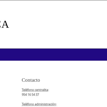
CA
Contacto
Teléfono centralita
:
954 16 54 37
Teléfono administración
: