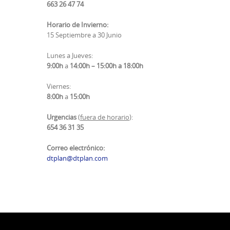
663 26 47 74
Horario de Invierno:
15 Septiembre a 30 Junio
Lunes a Jueves:
9:00h
a
14:00h –
15:00h a 18:00h
Viernes:
8:00h
a
15:00h
Urgencias
(
fuera de horario
):
654 36 31 35
Correo electrónico:
dtplan@dtplan.com