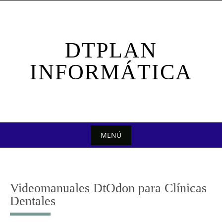
Saltar
al
contenido
DTPLAN
INFORMÁTICA
MENÚ
Saltar
al
contenido
Videomanuales DtOdon para Clínicas
Dentales