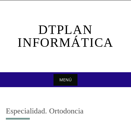
Saltar
al
contenido
DTPLAN
INFORMÁTICA
MENÚ
Saltar
al
contenido
Especialidad. Ortodoncia