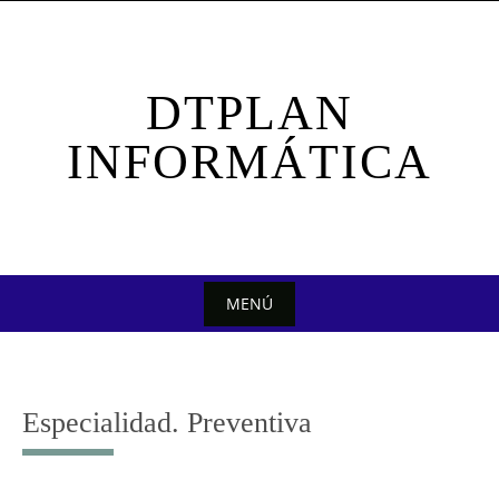
Saltar
al
contenido
DTPLAN
INFORMÁTICA
MENÚ
Saltar
al
contenido
Especialidad. Preventiva